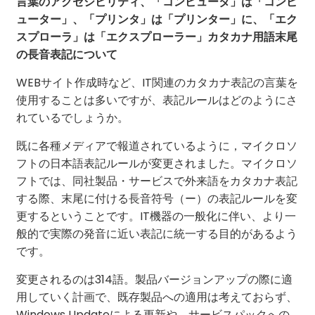
言葉のアクセシビリティ、「コンピュータ」は「コンピ
ューター」、「プリンタ」は「プリンター」に、「エク
スプローラ」は「エクスプローラー」カタカナ用語末尾
の長音表記について
WEBサイト作成時など、IT関連のカタカナ表記の言葉を
使用することは多いですが、表記ルールはどのようにさ
れているでしょうか。
既に各種メディアで報道されているように，マイクロソ
フトの日本語表記ルールが変更されました。マイクロソ
フトでは、同社製品・サービスで外来語をカタカナ表記
する際、末尾に付ける長音符号（ー）の表記ルールを変
更するということです。IT機器の一般化に伴い、より一
般的で実際の発音に近い表記に統一する目的があるよう
です。
変更されるのは314語。製品バージョンアップの際に適
用していく計画で、既存製品への適用は考えておらず、
Windows Updateによる更新や、サービスパックへの