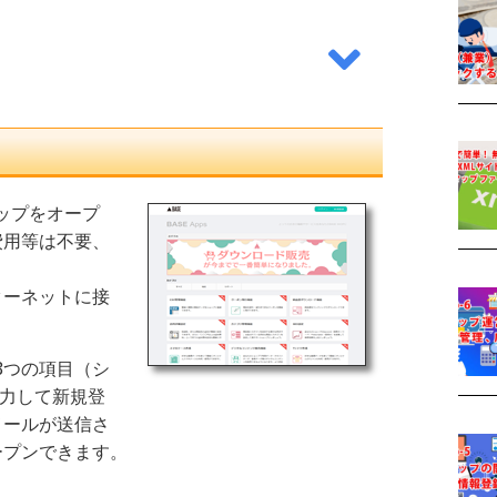
ップをオープ
費用等は不要、
ターネットに接
3つの項目（シ
入力して新規登
メールが送信さ
ープンできます。